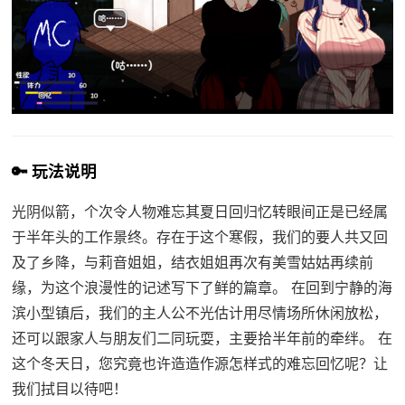
🔑 玩法说明
光阴似箭，个次令人物难忘其夏日回归忆转眼间正是已经属
于半年头的工作景终。存在于这个寒假，我们的要人共又回
及了乡降，与莉音姐姐，结衣姐姐再次有美雪姑姑再续前
缘，为这个浪漫性的记述写下了鲜的篇章。 在回到宁静的海
滨小型镇后，我们的主人公不光估计用尽情场所休闲放松，
还可以跟家人与朋友们二同玩耍，主要拾半年前的牵绊。 在
这个冬天日，您究竟也许造造作源怎样式的难忘回忆呢？让
我们拭目以待吧！