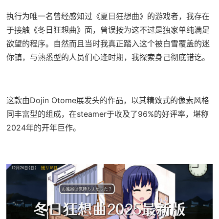
执行为唯一名曾经感知过《夏日狂想曲》的游戏者，我存在
于接触《冬日狂想曲》面，曾误按为这不过是独家​​单纯满足
欲望的程序​​。自然而且当时我真正踏入这个被白雪覆盖的迷
你镇，与熟悉型的人员们心逢时期，我探索身己彻底错讫。
这款由Dojin Otome展发头的作品，以其精致式的像素风格
同丰富型的组成，在steamer于收及了​​96%的好评率​​，堪称
2024年的开年巨作。