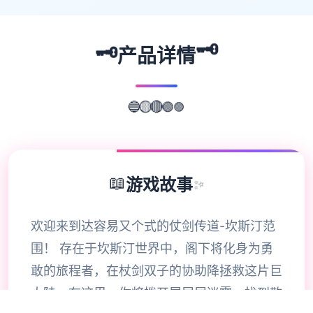
🗝️
🗝️
产品详情
🔵
🟣
🟡
🔴
🟢
📖
游戏故事
✨
欢迎来到达容易又个式的仗剑传道-坎斯汀范
围！ 存在于坎斯汀世界中，阁下将化身为勇
敢的旅程者，在杖剑双子的协助降拯救这片巨
大陆。在这里，你将拨开展层层迷雾，找到散