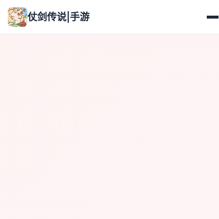
仗剑传说|手游