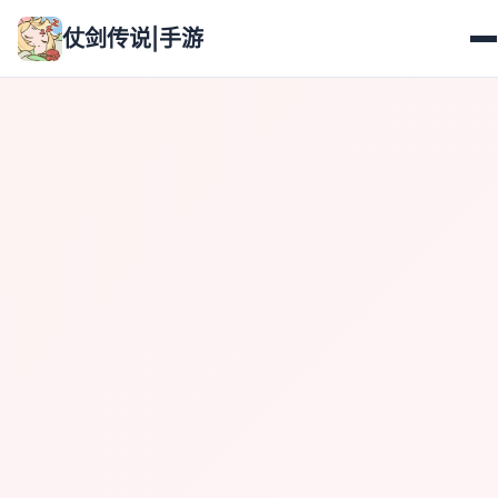
仗剑传说|手游