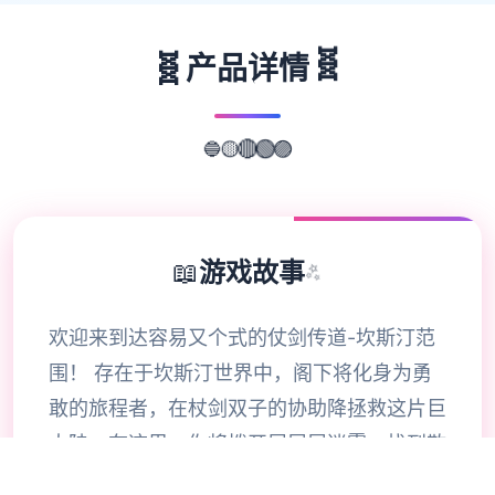
🧬
🧬
产品详情
🔵
🟡
🔴
🟢
🟣
📖
游戏故事
✨
欢迎来到达容易又个式的仗剑传道-坎斯汀范
围！ 存在于坎斯汀世界中，阁下将化身为勇
敢的旅程者，在杖剑双子的协助降拯救这片巨
大陆。在这里，你将拨开展层层迷雾，找到散
落各之的珍稀宝物，感知身由探索的异世界冒