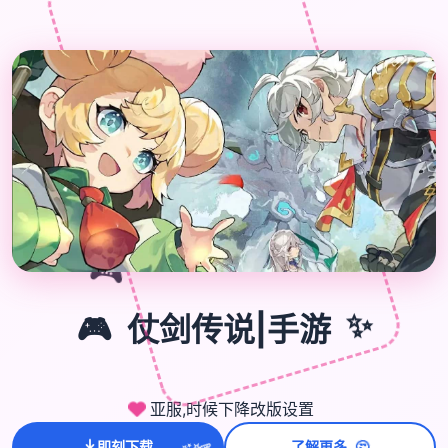

🎮
🎮
仗剑传说|手游
✨
亚服,时候下降改版设置
🤔
即刻下载
了解更多
💫
✨
⭐