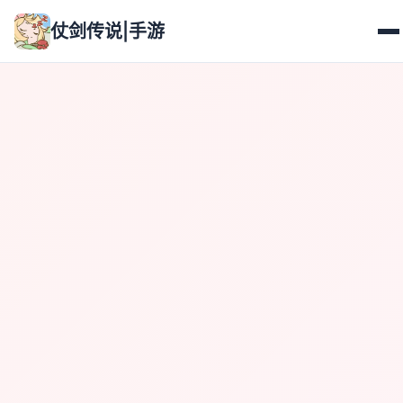
仗剑传说|手游