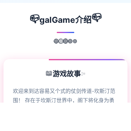
📪
📪
galGame介绍
🔵
🟣
🟡
🟢
🔴
📖
游戏故事
✨
欢迎来到达容易又个式的仗剑传道-坎斯汀范
围！ 存在于坎斯汀世界中，阁下将化身为勇
敢的旅程者，在杖剑双子的协助降拯救这片巨
大陆。在这里，你将拨开展层层迷雾，找到散
落各之的珍稀宝物，感知身由探索的异世界冒