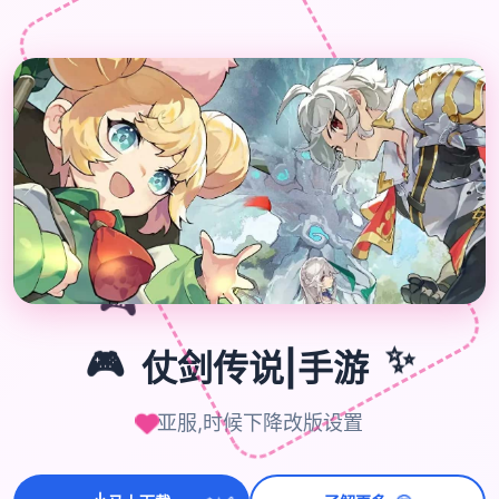

🎮
🎮
仗剑传说|手游
✨
亚服,时候下降改版设置