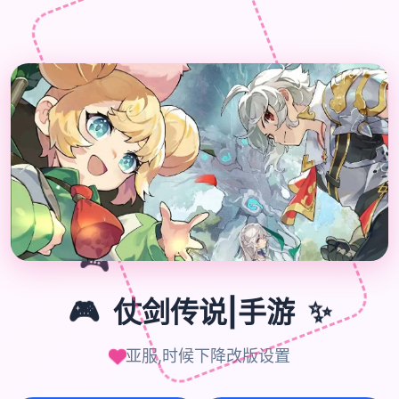
🎮
🎮
仗剑传说|手游
✨
亚服,时候下降改版设置