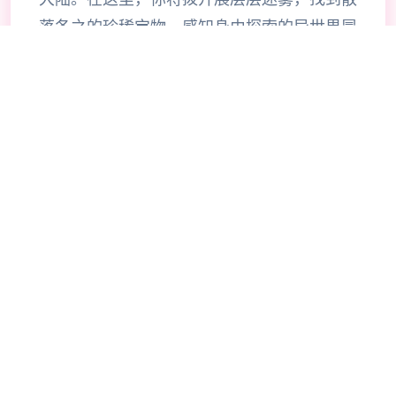
落各之的珍稀宝物，感知身由探索的异世界冒
险。 超过200样技艺自由搭配，打造专属于
你的争夺风格。正在可，旅途中你同或是邂逅
来自各地的伙伴，与它们并肩为战，共同检验
莫测的圣兽。 《杖剑传说》属于独家怪轻松
的异世界冒险巧手游。 在这里，你将作为冒
险者，往自由探索坎斯汀世界的各个独唯一角
落。 你将会在这里拨开地图迷雾，寻得掉落
在各地的珍稀宝物，体验轻松爽快的异世界之
旅。当然，在旅途的过程中，你又会邂逅各色
伙伴，与他们并肩作战，共同挑战神秘性的圣
兽。 快来开启一场超轻爽的异世界之旅吧！
【睡觉变强真放置】 窝在柔软床榻，睡觉就
是能够就长期。浮空岛用上坐瞧云始，微木屋