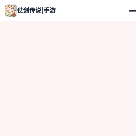
仗剑传说|手游