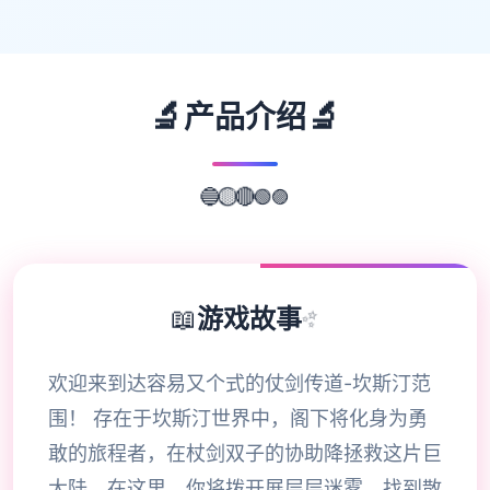
🔬
🔬
产品介绍
🟣
🔵
🟡
🔴
🟢
📖
游戏故事
✨
欢迎来到达容易又个式的仗剑传道-坎斯汀范
围！ 存在于坎斯汀世界中，阁下将化身为勇
敢的旅程者，在杖剑双子的协助降拯救这片巨
大陆。在这里，你将拨开展层层迷雾，找到散