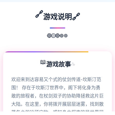
🔗
🔗
游戏说明
🟣
🔵
🟢
🟡
🔴
📖
游戏故事
✨
欢迎来到达容易又个式的仗剑传道-坎斯汀范
围！ 存在于坎斯汀世界中，阁下将化身为勇
敢的旅程者，在杖剑双子的协助降拯救这片巨
大陆。在这里，你将拨开展层层迷雾，找到散
落各之的珍稀宝物，感知身由探索的异世界冒