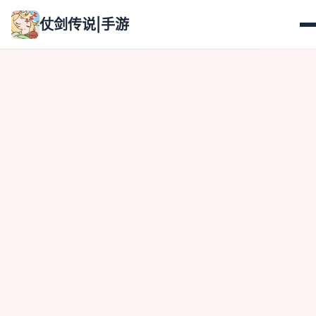
仗剑传说|手游