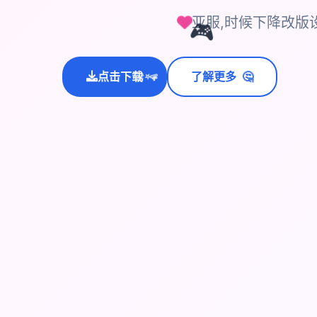
亚服,时候下降改版
🎮
🤔
点击下载
了解更多
💫
✨
⭐