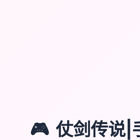
🎮
仗剑传说|