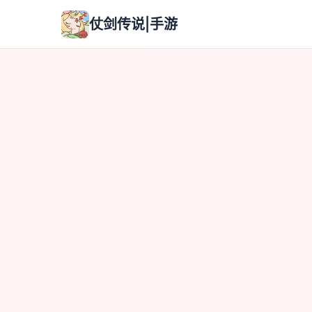
仗剑传说|手游