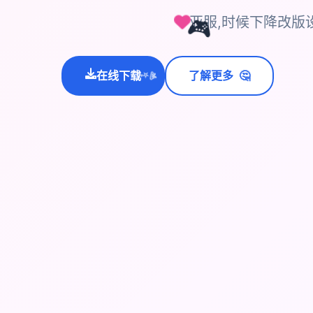
亚服,时候下降改版
🎮
🤔
在线下载
了解更多
💫
✨
⭐