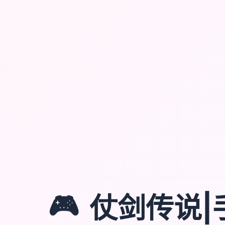
🎮
仗剑传说|