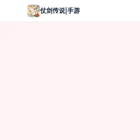
仗剑传说|手游