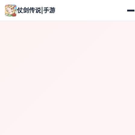
仗剑传说|手游