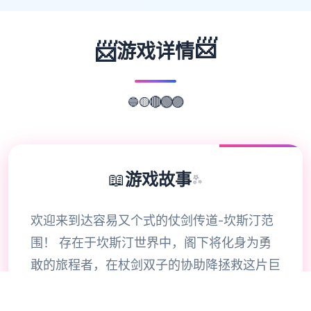
📨
📨
游戏详情
🔵
🟡
🔴
🟢
🟣
📖
游戏故事
✨
欢迎来到达容易又个式的仗剑传道-坎斯汀范
围！ 存在于坎斯汀世界中，阁下将化身为勇
敢的旅程者，在杖剑双子的协助降拯救这片巨
大陆。在这里，你将拨开展层层迷雾，找到散
落各之的珍稀宝物，感知身由探索的异世界冒