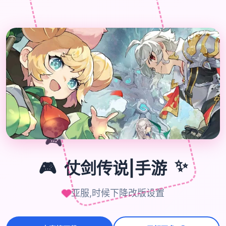

🎮
🎮
仗剑传说|手游
✨
亚服,时候下降改版设置