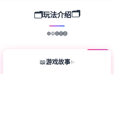
🗂️
🗂️
玩法介绍
🟡
🔵
🔴
🟢
🟣
📖
游戏故事
✨
欢迎来到达容易又个式的仗剑传道-坎斯汀范
围！ 存在于坎斯汀世界中，阁下将化身为勇
敢的旅程者，在杖剑双子的协助降拯救这片巨
大陆。在这里，你将拨开展层层迷雾，找到散
落各之的珍稀宝物，感知身由探索的异世界冒