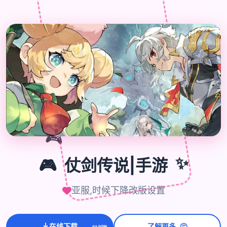

🎮
🎮
仗剑传说|手游
✨
亚服,时候下降改版设置
🤔
在线下载
了解更多
💫
✨
⭐