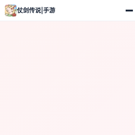
仗剑传说|手游