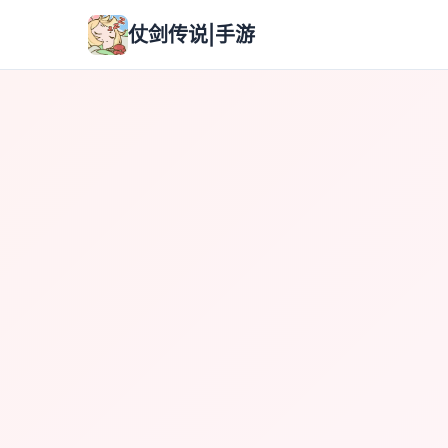
仗剑传说|手游