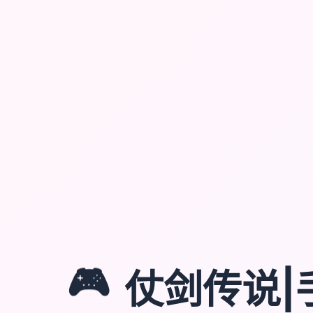
🎮
仗剑传说|