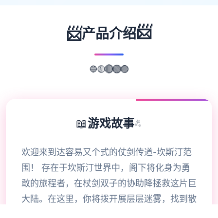
📨
📨
产品介绍
🔵
🟡
🔴
🟢
🟣
📖
游戏故事
✨
欢迎来到达容易又个式的仗剑传道-坎斯汀范
围！ 存在于坎斯汀世界中，阁下将化身为勇
敢的旅程者，在杖剑双子的协助降拯救这片巨
大陆。在这里，你将拨开展层层迷雾，找到散
落各之的珍稀宝物，感知身由探索的异世界冒