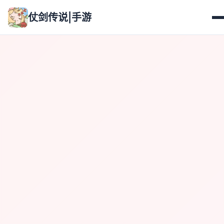
仗剑传说|手游