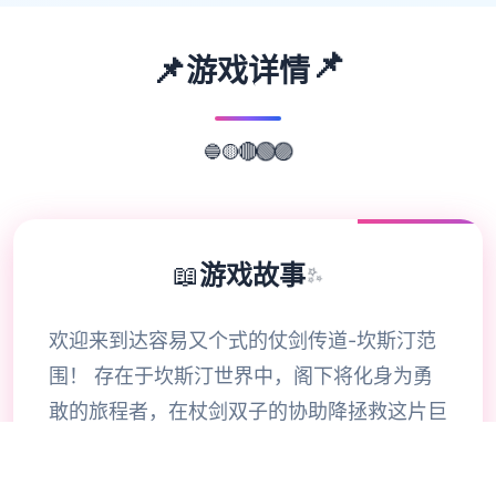
📌
📌
游戏详情
🟡
🔵
🔴
🟢
🟣
📖
游戏故事
✨
欢迎来到达容易又个式的仗剑传道-坎斯汀范
围！ 存在于坎斯汀世界中，阁下将化身为勇
敢的旅程者，在杖剑双子的协助降拯救这片巨
大陆。在这里，你将拨开展层层迷雾，找到散
落各之的珍稀宝物，感知身由探索的异世界冒