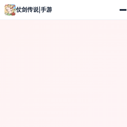
仗剑传说|手游