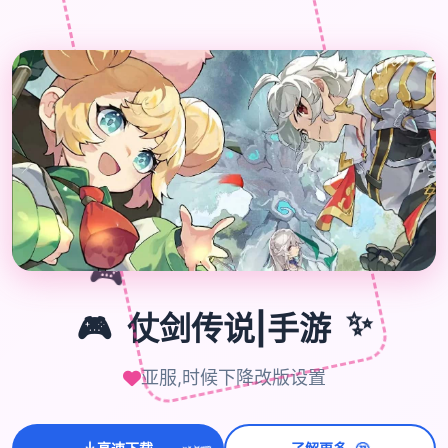

🎮
🎮
仗剑传说|手游
✨
亚服,时候下降改版设置