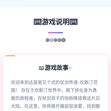
⌨️
⌨️
游戏说明
🟢
🔴
🟣
🟡
🔵
📖
游戏故事
✨
欢迎来到达容易又个式的仗剑传道-坎斯汀范
围！ 存在于坎斯汀世界中，阁下将化身为勇
敢的旅程者，在杖剑双子的协助降拯救这片巨
大陆。在这里，你将拨开展层层迷雾，找到散