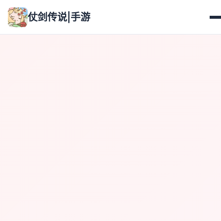
仗剑传说|手游