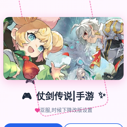

🎮
🎮
仗剑传说|手游
✨
亚服,时候下降改版设置