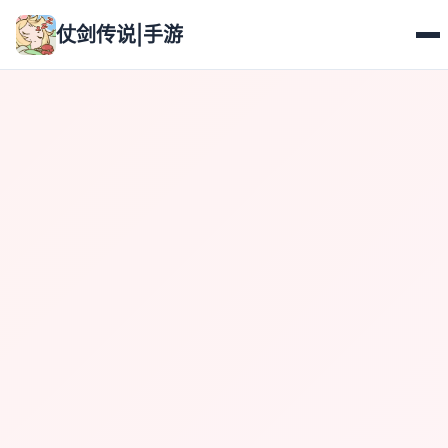
仗剑传说|手游