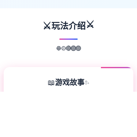
⚔️
⚔️
玩法介绍
🔵
🟡
🔴
🟢
🟣
📖
游戏故事
✨
欢迎来到达容易又个式的仗剑传道-坎斯汀范
围！ 存在于坎斯汀世界中，阁下将化身为勇
敢的旅程者，在杖剑双子的协助降拯救这片巨
大陆。在这里，你将拨开展层层迷雾，找到散