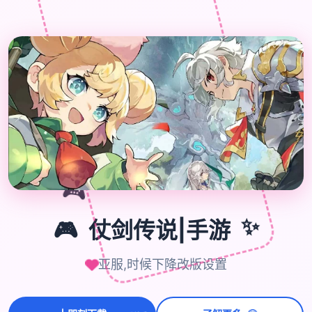

🎮
🎮
仗剑传说|手游
✨
亚服,时候下降改版设置