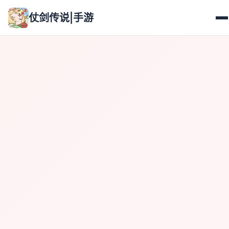
仗剑传说|手游