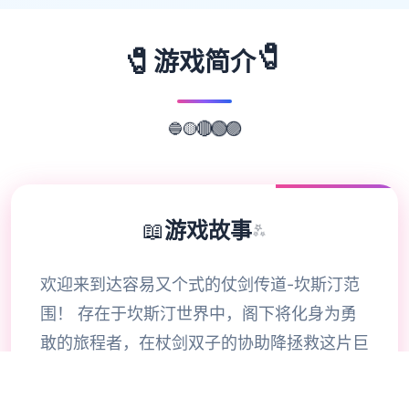
🧷
🧷
游戏简介
🔵
🟡
🔴
🟢
🟣
📖
游戏故事
✨
欢迎来到达容易又个式的仗剑传道-坎斯汀范
围！ 存在于坎斯汀世界中，阁下将化身为勇
敢的旅程者，在杖剑双子的协助降拯救这片巨
大陆。在这里，你将拨开展层层迷雾，找到散
落各之的珍稀宝物，感知身由探索的异世界冒