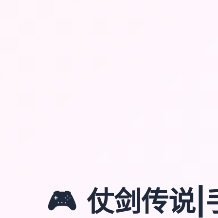
🎮
仗剑传说|