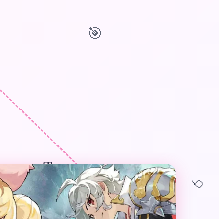
🎯
🎁
🎈