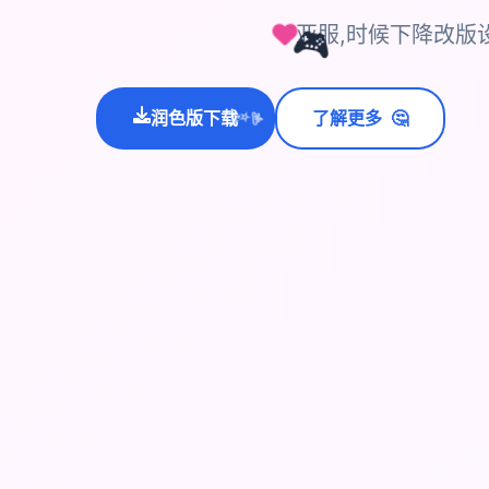
亚服,时候下降改版
🎮
🤔
润色版下载
了解更多
💫
✨
⭐