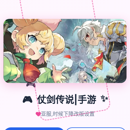

🎮
🎮
仗剑传说|手游
✨
亚服,时候下降改版设置