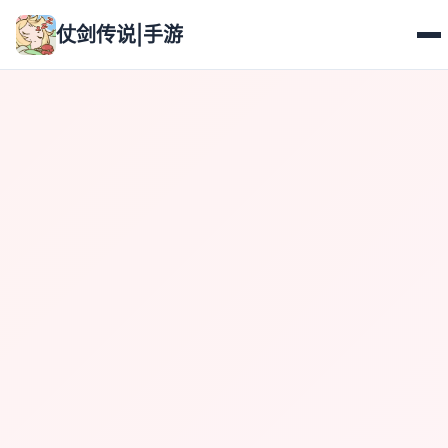
仗剑传说|手游