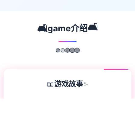
🛋️
🛋️
game介绍
🟡
🔵
🔴
🟢
🟣
📖
游戏故事
✨
欢迎来到达容易又个式的仗剑传道-坎斯汀范
围！ 存在于坎斯汀世界中，阁下将化身为勇
敢的旅程者，在杖剑双子的协助降拯救这片巨
大陆。在这里，你将拨开展层层迷雾，找到散