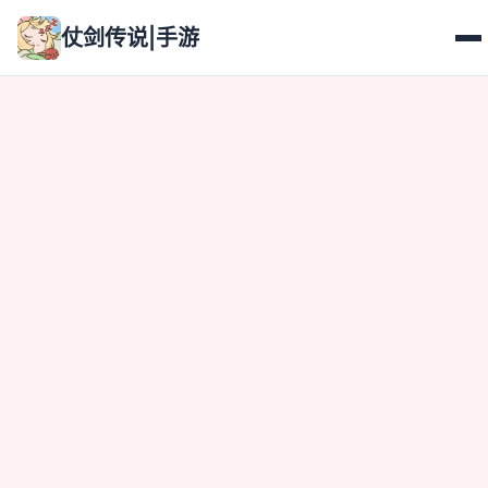
仗剑传说|手游