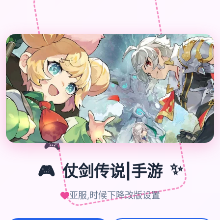

🎮
🎮
仗剑传说|手游
✨
亚服,时候下降改版设置