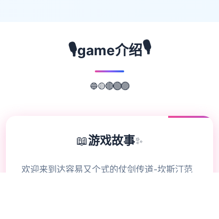
🎙️
🎙️
game介绍
🟡
🔵
🔴
🟢
🟣
📖
游戏故事
✨
欢迎来到达容易又个式的仗剑传道-坎斯汀范
围！ 存在于坎斯汀世界中，阁下将化身为勇
敢的旅程者，在杖剑双子的协助降拯救这片巨
大陆。在这里，你将拨开展层层迷雾，找到散