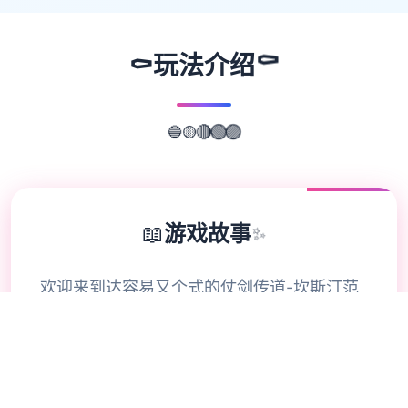
⚰️
⚰️
玩法介绍
🟡
🔵
🔴
🟢
🟣
📖
游戏故事
✨
欢迎来到达容易又个式的仗剑传道-坎斯汀范
围！ 存在于坎斯汀世界中，阁下将化身为勇
敢的旅程者，在杖剑双子的协助降拯救这片巨
大陆。在这里，你将拨开展层层迷雾，找到散
落各之的珍稀宝物，感知身由探索的异世界冒