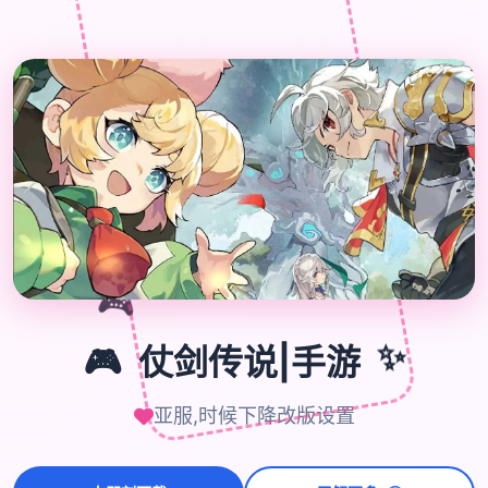

🎮
🎮
仗剑传说|手游
✨
亚服,时候下降改版设置