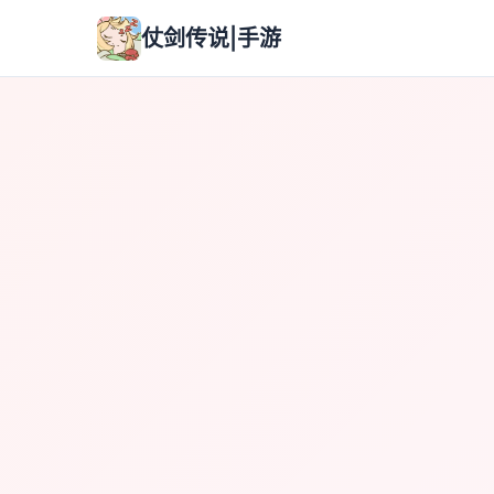
仗剑传说|手游