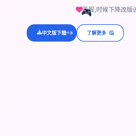
亚服,时候下降改版
🎮
🤔
中文版下载
了解更多
💫
✨
⭐