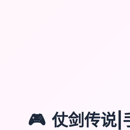
🎮
仗剑传说|