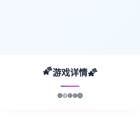
🌠
🌠
游戏详情
🔵
🟡
🟣
🔴
🟢
📖
游戏故事
✨