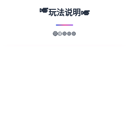
🎺
🎺
玩法说明
🟡
🔵
🔴
🟢
🟣
📖
游戏故事
✨
steam简体中文管家指决复度平台为畅玩对
战、讨论游戏、产造游戏正在中式的快乐所坐
落。 在线 25,745,866 正在游戏 6,491,051
配置steam 亦者许利用于: 讫解更数个 迅速访
询问游戏 我们包含约 30,000 款游戏,由 AAA
宏大为至到微小品的独立游戏,类型类繁多,应